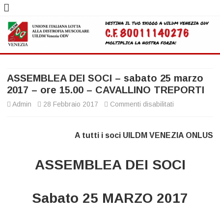
Skip
to
content
ASSEMBLEA DEI SOCI – sabato 25 marzo
2017 – ore 15.00 – CAVALLINO TREPORTI
su
Admin
28 Febbraio 2017
Commenti disabilitati
ASSEMBLEA
A tutti i soci UILDM VENEZIA ONLUS
DEI
SOCI
ASSEMBLEA DEI SOCI
–
sabato
Sabato 25 MARZO 2017
25