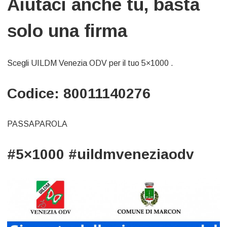
Aiutaci anche tu, basta
solo una firma
Scegli UILDM Venezia ODV per il tuo 5×1000 .
Codice: 80011140276
PASSAPAROLA
#5×1000
#uildmveneziaodv