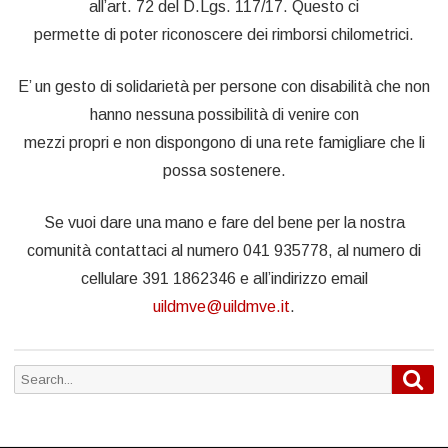
all’art. 72 del D.Lgs. 117/17. Questo ci
permette di poter riconoscere dei rimborsi chilometrici.
E’ un gesto di solidarietà per persone con disabilità che non
hanno nessuna possibilità di venire con
mezzi propri e non dispongono di una rete famigliare che li
possa sostenere.
Se vuoi dare una mano e fare del bene per la nostra
comunità contattaci al numero 041 935778, al numero di
cellulare 391 1862346 e all’indirizzo email
uildmve@uildmve.it
.
Sea
Search
for: