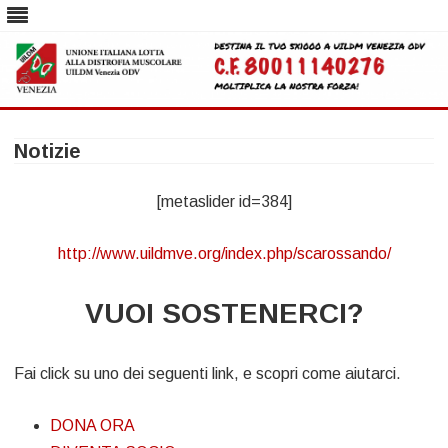
Skip
to
Notizie
content
[metaslider id=384]
http://www.uildmve.org/index.php/scarossando/
VUOI SOSTENERCI?
Fai click su uno dei seguenti link, e scopri come aiutarci.
DONA ORA