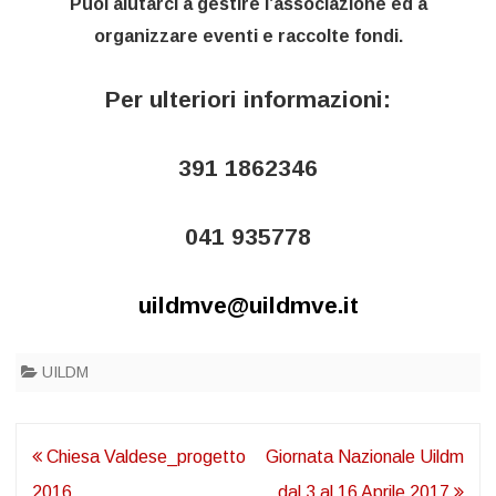
Puoi aiutarci a gestire l’associazione ed a
organizzare eventi e raccolte fondi.
Per ulteriori informazioni:
391 1862346
041 935778
uildmve@uildmve.it
UILDM
Navigazione
Chiesa Valdese_progetto
Giornata Nazionale Uildm
articoli
2016
dal 3 al 16 Aprile 2017