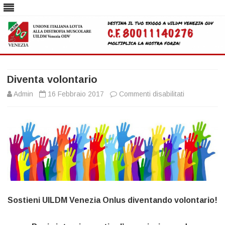
Skip
to
content
Diventa volontario
su
Admin
16 Febbraio 2017
Commenti disabilitati
Diventa
volontario
Sostieni UILDM Venezia Onlus diventando volontario!