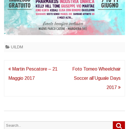
UILDM
Navigazione
Martin Pescatore – 21
Foto Torneo Wheelchair
articoli
Maggio 2017
Soccer all’Uguale Days
2017
Sea
Search