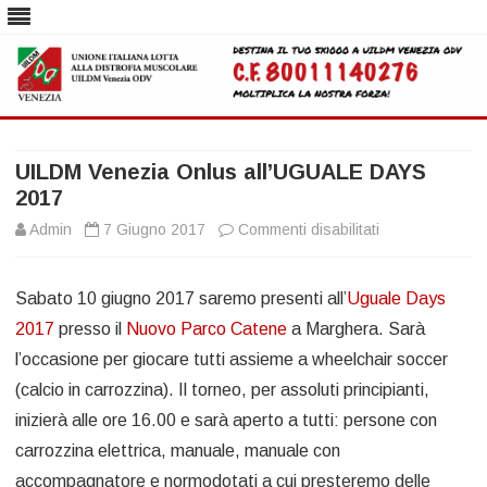
Skip
to
content
UILDM Venezia Onlus all’UGUALE DAYS
2017
su
Admin
7 Giugno 2017
Commenti disabilitati
UILDM
Sabato 10 giugno 2017 saremo presenti all’
Uguale Days
Venezia
2017
presso il
Nuovo Parco Catene
a Marghera. Sarà
Onlus
l’occasione per giocare tutti assieme a wheelchair soccer
all’UGUALE
(calcio in carrozzina). Il torneo, per assoluti principianti,
DAYS
inizierà alle ore 16.00 e sarà aperto a tutti: persone con
carrozzina elettrica, manuale, manuale con
2017
accompagnatore e normodotati a cui presteremo delle